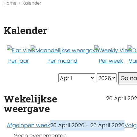
Home
Kalender
Kalender
Per jaar
Per maand
Per week
Va
Ga n
Wekelijkse
20 April 202
weergave
Afgelopen week
20 April 2026 - 26 April 2026
Vol
Geen evenementen