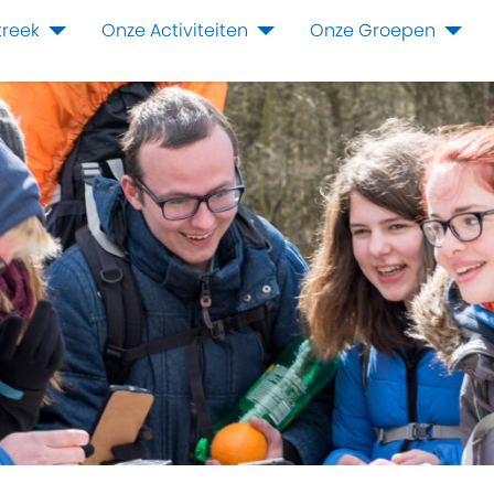
treek
Onze Activiteiten
Onze Groepen