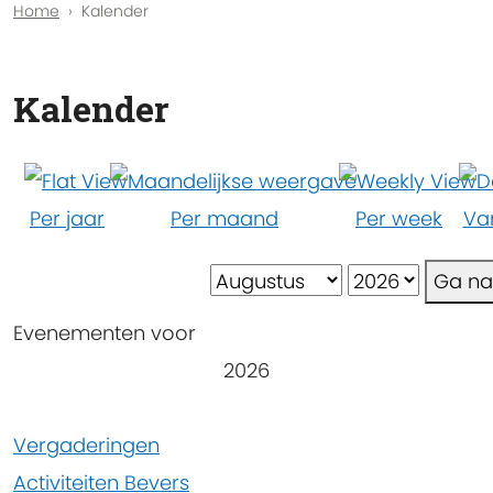
Home
Kalender
Kalender
Per jaar
Per maand
Per week
Va
Ga n
Evenementen voor
2026
Pagination
Vergaderingen
List
Activiteiten Bevers