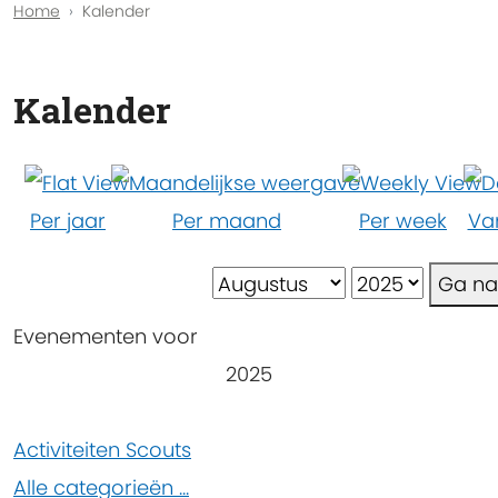
Home
Kalender
Kalender
Per jaar
Per maand
Per week
Va
Ga n
Evenementen voor
2025
Pagination
Activiteiten Scouts
List
Alle categorieën ...