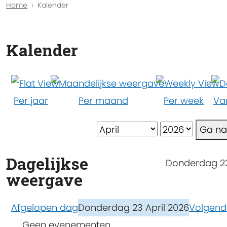
Home
Kalender
Kalender
Per jaar
Per maand
Per week
Va
Ga n
Dagelijkse
Donderdag 23
weergave
Afgelopen dag
Donderdag 23 April 2026
Volgend
Geen evenementen