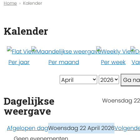
Home
Kalender
Kalender
Per jaar
Per maand
Per week
Va
Ga n
Dagelijkse
Woensdag 22 
weergave
Afgelopen dag
Woensdag 22 April 2026
Volgend
Geen evenementen