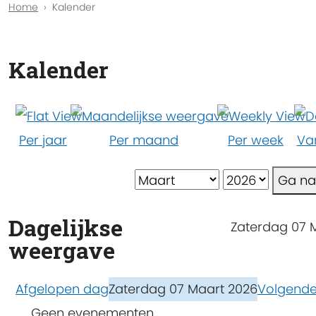
Home
Kalender
Kalender
Per jaar
Per maand
Per week
Va
Ga n
Dagelijkse
Zaterdag 07 
weergave
Afgelopen dag
Zaterdag 07 Maart 2026
Volgend
Geen evenementen